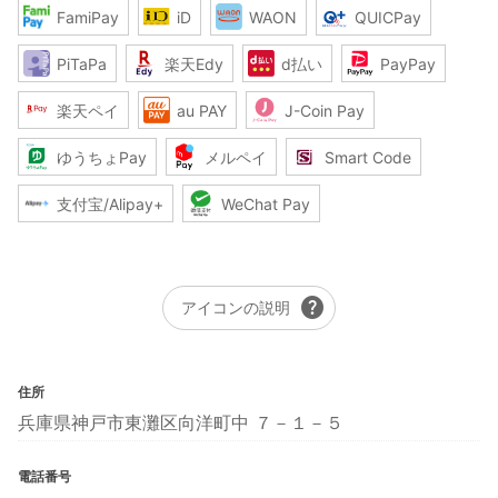
FamiPay
iD
WAON
QUICPay
PiTaPa
楽天Edy
d払い
PayPay
楽天ペイ
au PAY
J-Coin Pay
ゆうちょPay
メルペイ
Smart Code
支付宝/Alipay+
WeChat Pay
help
アイコンの説明
住所
兵庫県神戸市東灘区向洋町中 ７－１－５
電話番号