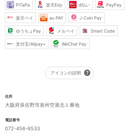
PiTaPa
楽天Edy
d払い
PayPay
楽天ペイ
au PAY
J-Coin Pay
ゆうちょPay
メルペイ
Smart Code
支付宝/Alipay+
WeChat Pay
help
アイコンの説明
住所
大阪府泉佐野市泉州空港北１番地
電話番号
072-456-8533