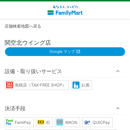
店舗検索地図へ戻る
関空北ウイング店
Google マップ
設備・取り扱いサービス
免税店（TAX-FREE SHOP）
お酒
決済手段
FamiPay
iD
WAON
QUICPay