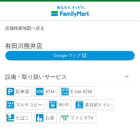
店舗検索地図へ戻る
有田川熊井店
Google マップ
設備・取り扱いサービス
駐車場
ATM
E-net ATM
マルチコピー
Wi-Fi
多目的トイレ
たばこ
お酒
ファミマTV