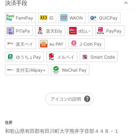
決済手段
FamiPay
iD
WAON
QUICPay
PiTaPa
楽天Edy
d払い
PayPay
楽天ペイ
au PAY
J-Coin Pay
ゆうちょPay
メルペイ
Smart Code
支付宝/Alipay+
WeChat Pay
help
アイコンの説明
住所
和歌山県有田郡有田川町大字熊井字音部４４８－１