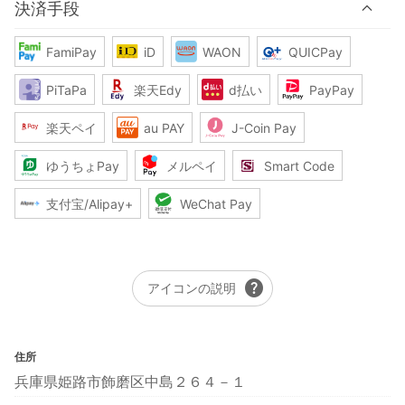
決済手段
FamiPay
iD
WAON
QUICPay
PiTaPa
楽天Edy
d払い
PayPay
楽天ペイ
au PAY
J-Coin Pay
ゆうちょPay
メルペイ
Smart Code
支付宝/Alipay+
WeChat Pay
help
アイコンの説明
住所
兵庫県姫路市飾磨区中島２６４－１