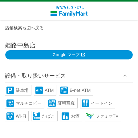
店舗検索地図へ戻る
姫路中島店
Google マップ
設備・取り扱いサービス
駐車場
ATM
E-net ATM
マルチコピー
証明写真
イートイン
Wi-Fi
たばこ
お酒
ファミマTV