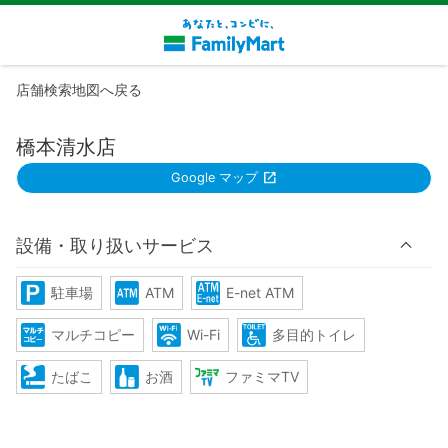
店舗検索地図へ戻る
橋本清水店
Google マップ
設備・取り扱いサービス
駐車場
ATM
E-net ATM
マルチコピー
Wi-Fi
多目的トイレ
たばこ
お酒
ファミマTV