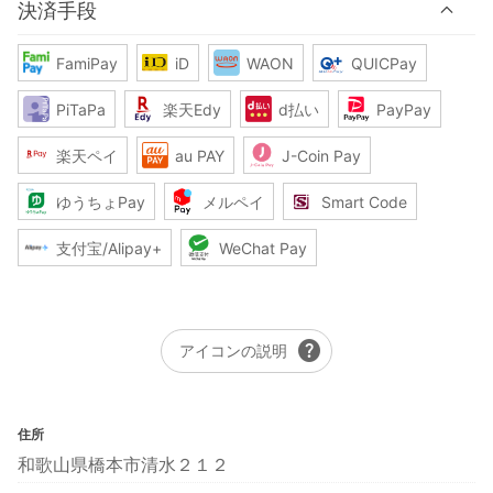
決済手段
FamiPay
iD
WAON
QUICPay
PiTaPa
楽天Edy
d払い
PayPay
楽天ペイ
au PAY
J-Coin Pay
ゆうちょPay
メルペイ
Smart Code
支付宝/Alipay+
WeChat Pay
help
アイコンの説明
住所
和歌山県橋本市清水２１２