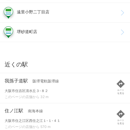
遠里小野二丁目店
堺砂道町店
近くの駅
我孫子道駅
阪堺電軌阪堺線
大阪市住吉区清水丘３-８２
ルート
を見る
このページの店舗から 32 m
住ノ江駅
南海本線
大阪市住之江区西住之江１-１-４１
ルート
を見る
このページの店舗から 570 m