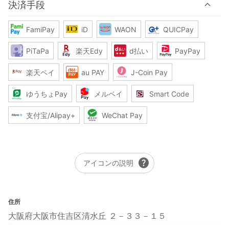
決済手段
FamiPay
iD
WAON
QUICPay
PiTaPa
楽天Edy
d払い
PayPay
楽天ペイ
au PAY
J-Coin Pay
ゆうちょPay
メルペイ
Smart Code
支付宝/Alipay+
WeChat Pay
help
アイコンの説明
住所
大阪府大阪市住吉区清水丘 ２－３３－１５