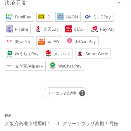
決済手段
FamiPay
iD
WAON
QUICPay
PiTaPa
楽天Edy
d払い
PayPay
楽天ペイ
au PAY
J-Coin Pay
ゆうちょPay
メルペイ
Smart Code
支付宝/Alipay+
WeChat Pay
help
アイコンの説明
住所
大阪府高槻市紺屋町１－１ グリーンプラザ高槻１号館