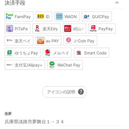
決済手段
FamiPay
iD
WAON
QUICPay
PiTaPa
楽天Edy
d払い
PayPay
楽天ペイ
au PAY
J-Coin Pay
ゆうちょPay
メルペイ
Smart Code
支付宝/Alipay+
WeChat Pay
help
アイコンの説明
住所
兵庫県淡路市夢舞台１－３４