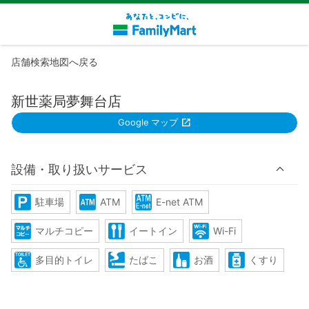
店舗検索地図へ戻る
新世薬局夢舞台店
Google マップ
設備・取り扱いサービス
駐車場
ATM
E-net ATM
マルチコピー
イートイン
Wi-Fi
多目的トイレ
たばこ
お酒
くすり