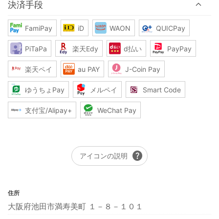
決済手段
FamiPay
iD
WAON
QUICPay
PiTaPa
楽天Edy
d払い
PayPay
楽天ペイ
au PAY
J-Coin Pay
ゆうちょPay
メルペイ
Smart Code
支付宝/Alipay+
WeChat Pay
help
アイコンの説明
住所
大阪府池田市満寿美町 １－８－１０１