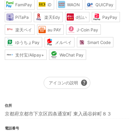
FamiPay
iD
WAON
QUICPay
PiTaPa
楽天Edy
d払い
PayPay
楽天ペイ
au PAY
J-Coin Pay
ゆうちょPay
メルペイ
Smart Code
支付宝/Alipay+
WeChat Pay
help
アイコンの説明
住所
京都府京都市下京区四条通室町 東入函谷鉾町８３
電話番号