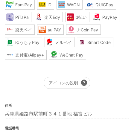
FamiPay
iD
WAON
QUICPay
PiTaPa
楽天Edy
d払い
PayPay
楽天ペイ
au PAY
J-Coin Pay
ゆうちょPay
メルペイ
Smart Code
支付宝/Alipay+
WeChat Pay
help
アイコンの説明
住所
兵庫県姫路市駅前町３４１番地 福富ビル
電話番号