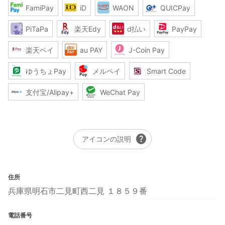
FamiPay
iD
WAON
QUICPay
PiTaPa
楽天Edy
d払い
PayPay
楽天ペイ
au PAY
J-Coin Pay
ゆうちょPay
メルペイ
Smart Code
支付宝/Alipay+
WeChat Pay
help
アイコンの説明
住所
兵庫県明石市二見町西二見 １８５９番
電話番号