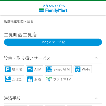
店舗検索地図へ戻る
二見町西二見店
Google マップ
設備・取り扱いサービス
駐車場
ATM
E-net ATM
Wi-Fi
たばこ
お酒
ファミマTV
決済手段