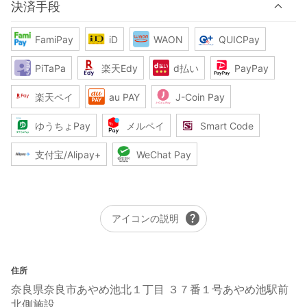
決済手段
FamiPay
iD
WAON
QUICPay
PiTaPa
楽天Edy
d払い
PayPay
楽天ペイ
au PAY
J-Coin Pay
ゆうちょPay
メルペイ
Smart Code
支付宝/Alipay+
WeChat Pay
help
アイコンの説明
住所
奈良県奈良市あやめ池北１丁目 ３７番１号あやめ池駅前
北側施設