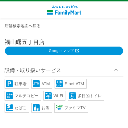
店舗検索地図へ戻る
福山曙五丁目店
Google マップ
設備・取り扱いサービス
駐車場
ATM
E-net ATM
マルチコピー
Wi-Fi
多目的トイレ
たばこ
お酒
ファミマTV