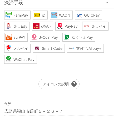
決済手段
FamiPay
iD
WAON
QUICPay
楽天Edy
d払い
PayPay
楽天ペイ
au PAY
J-Coin Pay
ゆうちょPay
メルペイ
Smart Code
支付宝/Alipay+
WeChat Pay
help
アイコンの説明
住所
広島県福山市曙町５－２６－７