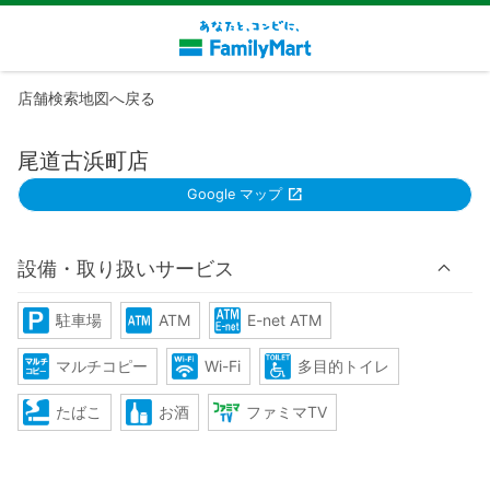
店舗検索地図へ戻る
尾道古浜町店
Google マップ
設備・取り扱いサービス
駐車場
ATM
E-net ATM
マルチコピー
Wi-Fi
多目的トイレ
たばこ
お酒
ファミマTV