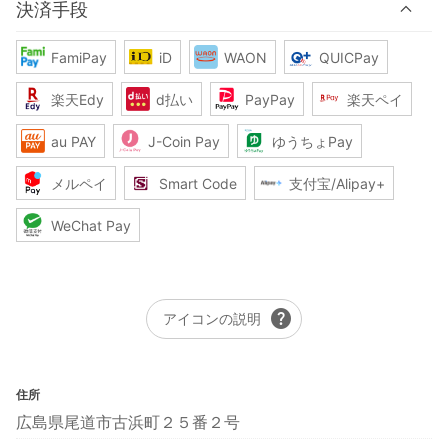
決済手段
FamiPay
iD
WAON
QUICPay
楽天Edy
d払い
PayPay
楽天ペイ
au PAY
J-Coin Pay
ゆうちょPay
メルペイ
Smart Code
支付宝/Alipay+
WeChat Pay
help
アイコンの説明
住所
広島県尾道市古浜町２５番２号