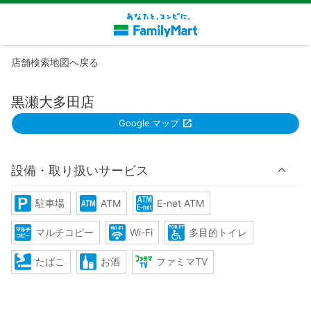
店舗検索地図へ戻る
黒瀬大多田店
Google マップ
設備・取り扱いサービス
駐車場
ATM
E-net ATM
マルチコピー
Wi-Fi
多目的トイレ
たばこ
お酒
ファミマTV