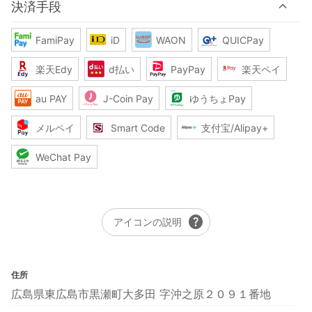
決済手段
FamiPay
iD
WAON
QUICPay
楽天Edy
d払い
PayPay
楽天ペイ
au PAY
J-Coin Pay
ゆうちょPay
メルペイ
Smart Code
支付宝/Alipay+
WeChat Pay
help
アイコンの説明
住所
広島県東広島市黒瀬町大多田 字沖之原２０９１番地