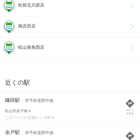
松前北川原店
南吉田店
松山保免西店
近くの駅
鎌田駅
伊予鉄道郡中線
松山市余戸南４
ルート
を見る
このページの店舗から 568 m
余戸駅
伊予鉄道郡中線