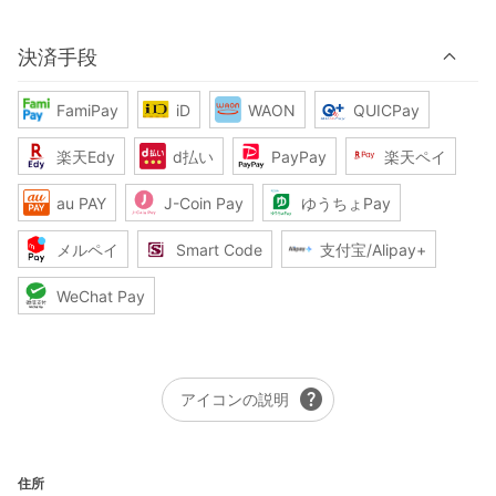
決済手段
FamiPay
iD
WAON
QUICPay
楽天Edy
d払い
PayPay
楽天ペイ
au PAY
J-Coin Pay
ゆうちょPay
メルペイ
Smart Code
支付宝/Alipay+
WeChat Pay
help
アイコンの説明
住所