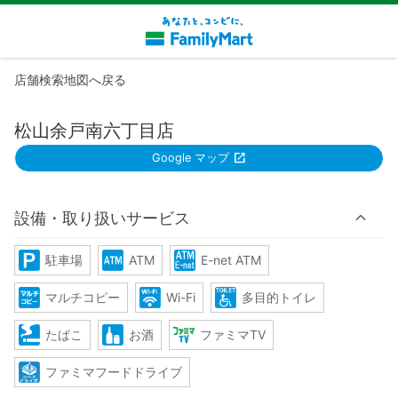
店舗検索地図へ戻る
松山余戸南六丁目店
Google マップ
設備・取り扱いサービス
駐車場
ATM
E-net ATM
マルチコピー
Wi-Fi
多目的トイレ
たばこ
お酒
ファミマTV
ファミマフードドライブ