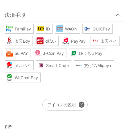
決済手段
FamiPay
iD
WAON
QUICPay
楽天Edy
d払い
PayPay
楽天ペイ
au PAY
J-Coin Pay
ゆうちょPay
メルペイ
Smart Code
支付宝/Alipay+
WeChat Pay
help
アイコンの説明
住所