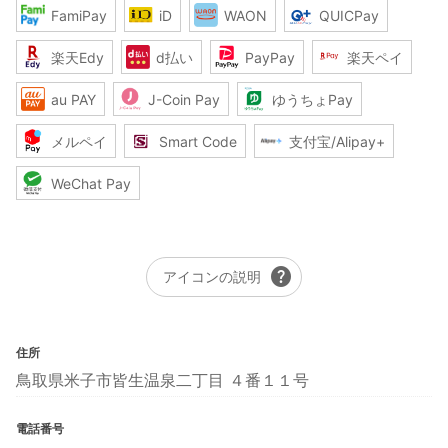
FamiPay
iD
WAON
QUICPay
楽天Edy
d払い
PayPay
楽天ペイ
au PAY
J-Coin Pay
ゆうちょPay
メルペイ
Smart Code
支付宝/Alipay+
WeChat Pay
help
アイコンの説明
住所
鳥取県米子市皆生温泉二丁目 ４番１１号
電話番号