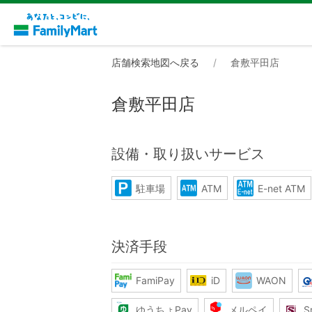
店舗検索地図へ戻る
倉敷平田店
倉敷平田店
設備・取り扱いサービス
駐車場
ATM
E-net ATM
決済手段
FamiPay
iD
WAON
ゆうちょPay
メルペイ
S