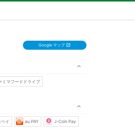
Google マップ
ァミマフードドライブ
天ペイ
au PAY
J-Coin Pay