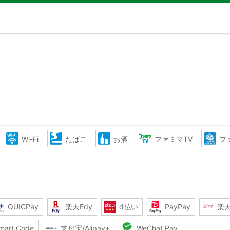
Wi-Fi
たばこ
お酒
ファミマTV
フ
QUICPay
楽天Edy
d払い
PayPay
楽
mart Code
支付宝/Alipay+
WeChat Pay