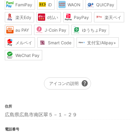
FamiPay
iD
WAON
QUICPay
楽天Edy
d払い
PayPay
楽天ペイ
au PAY
J-Coin Pay
ゆうちょPay
メルペイ
Smart Code
支付宝/Alipay+
WeChat Pay
help
アイコンの説明
住所
広島県広島市南区翠５－１－２９
電話番号