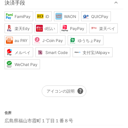
決済手段
FamiPay
iD
WAON
QUICPay
楽天Edy
d払い
PayPay
楽天ペイ
au PAY
J-Coin Pay
ゆうちょPay
メルペイ
Smart Code
支付宝/Alipay+
WeChat Pay
help
アイコンの説明
住所
広島県福山市霞町１丁目１番８号