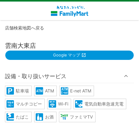
店舗検索地図へ戻る
雲南大東店
Google マップ
設備・取り扱いサービス
駐車場
ATM
E-net ATM
マルチコピー
Wi-Fi
電気自動車急速充電
たばこ
お酒
ファミマTV