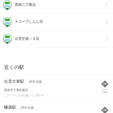
雲南三刀屋店
Ａコープしんじ店
出雲空港／Ｓ店
近くの駅
出雲大東駅
JR木次線
雲南市大東町飯田
ルート
を見る
このページの店舗から 566 m
幡屋駅
JR木次線