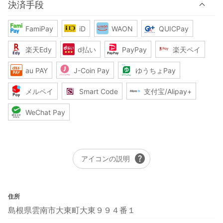
決済手段
FamiPay
iD
WAON
QUICPay
楽天Edy
d払い
PayPay
楽天ペイ
au PAY
J-Coin Pay
ゆうちょPay
メルペイ
Smart Code
支付宝/Alipay+
WeChat Pay
help
アイコンの説明
住所
島根県雲南市大東町大東９９４番１