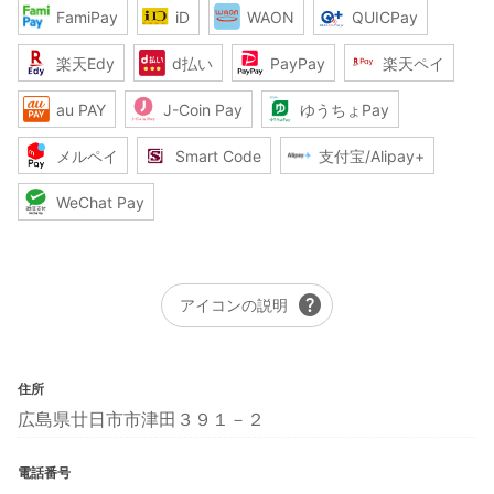
FamiPay
iD
WAON
QUICPay
楽天Edy
d払い
PayPay
楽天ペイ
au PAY
J-Coin Pay
ゆうちょPay
メルペイ
Smart Code
支付宝/Alipay+
WeChat Pay
help
アイコンの説明
住所
広島県廿日市市津田３９１－２
電話番号