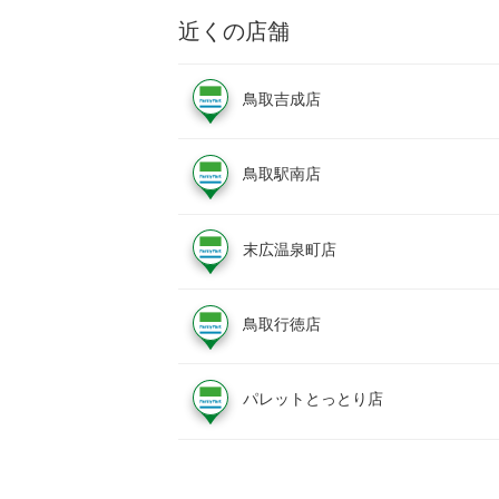
近くの店舗
鳥取吉成店
鳥取駅南店
末広温泉町店
鳥取行徳店
パレットとっとり店