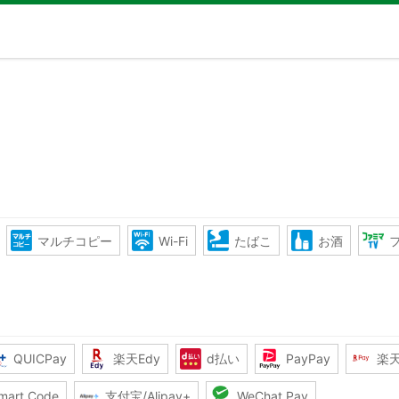
マルチコピー
Wi-Fi
たばこ
お酒
QUICPay
楽天Edy
d払い
PayPay
楽
mart Code
支付宝/Alipay+
WeChat Pay