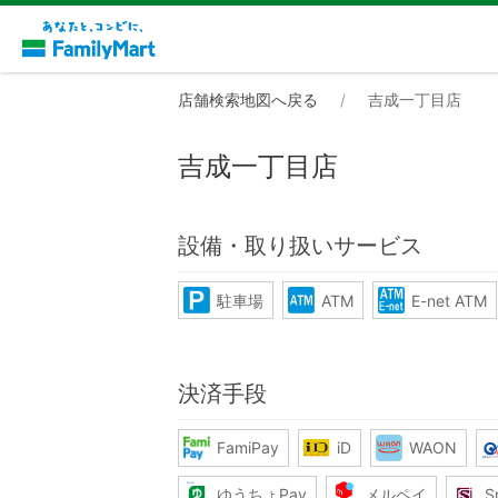
店舗検索地図へ戻る
吉成一丁目店
吉成一丁目店
設備・取り扱いサービス
駐車場
ATM
E-net ATM
決済手段
FamiPay
iD
WAON
ゆうちょPay
メルペイ
S