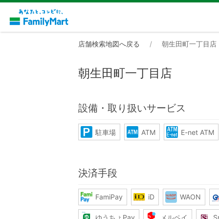
店舗検索地図へ戻る
朝生田町一丁目店
朝生田町一丁目店
設備・取り扱いサービス
駐車場
ATM
E-net ATM
決済手段
FamiPay
iD
WAON
ゆうちょPay
メルペイ
S