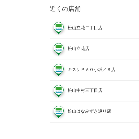
近くの店舗
松山立花二丁目店
松山立花店
キスケＰＡＯ小坂／Ｓ店
松山中村三丁目店
松山はなみずき通り店