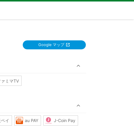
Google マップ
ファミマTV
天ペイ
au PAY
J-Coin Pay