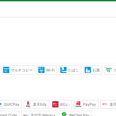
マルチコピー
Wi-Fi
たばこ
お酒
QUICPay
楽天Edy
d払い
PayPay
楽
mart Code
支付宝/Alipay+
WeChat Pay