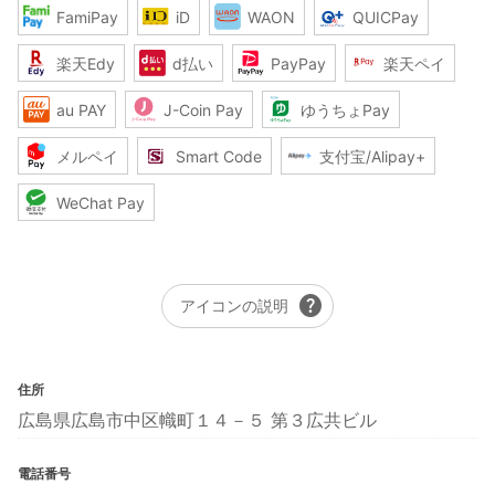
FamiPay
iD
WAON
QUICPay
楽天Edy
d払い
PayPay
楽天ペイ
au PAY
J-Coin Pay
ゆうちょPay
メルペイ
Smart Code
支付宝/Alipay+
WeChat Pay
help
アイコンの説明
住所
広島県広島市中区幟町１４－５ 第３広共ビル
電話番号