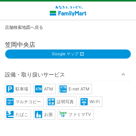
店舗検索地図へ戻る
笠岡中央店
Google マップ
設備・取り扱いサービス
駐車場
ATM
E-net ATM
マルチコピー
証明写真
Wi-Fi
たばこ
お酒
ファミマTV