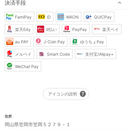
決済手段
FamiPay
iD
WAON
QUICPay
楽天Edy
d払い
PayPay
楽天ペイ
au PAY
J-Coin Pay
ゆうちょPay
メルペイ
Smart Code
支付宝/Alipay+
WeChat Pay
help
アイコンの説明
住所
岡山県笠岡市笠岡５２７９－１