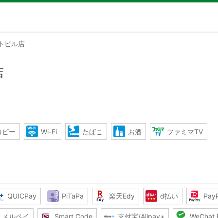
トビル店
店
コピー
Wi-Fi
たばこ
お酒
ファミマTV
QUICPay
PiTaPa
楽天Edy
d払い
Pay
メルペイ
Smart Code
支付宝/Alipay+
WeChat 