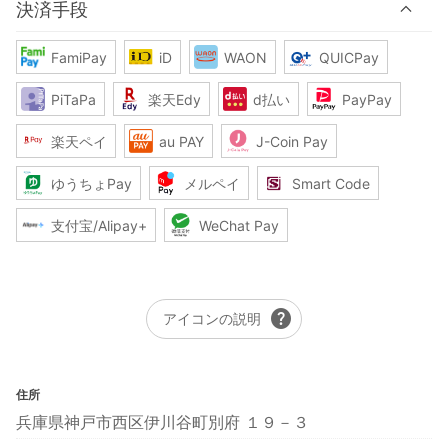
決済手段
FamiPay
iD
WAON
QUICPay
PiTaPa
楽天Edy
d払い
PayPay
楽天ペイ
au PAY
J-Coin Pay
ゆうちょPay
メルペイ
Smart Code
支付宝/Alipay+
WeChat Pay
help
アイコンの説明
住所
兵庫県神戸市西区伊川谷町別府 １９－３