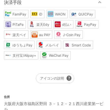
決済手段
FamiPay
iD
WAON
QUICPay
PiTaPa
楽天Edy
d払い
PayPay
楽天ペイ
au PAY
J-Coin Pay
ゆうちょPay
メルペイ
Smart Code
支付宝/Alipay+
WeChat Pay
help
アイコンの説明
住所
大阪府大阪市福島区野田 ３－１２－２１西川産業第一ビ
ル