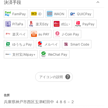
決済手段
FamiPay
iD
WAON
QUICPay
PiTaPa
楽天Edy
d払い
PayPay
楽天ペイ
au PAY
J-Coin Pay
ゆうちょPay
メルペイ
Smart Code
支付宝/Alipay+
WeChat Pay
help
アイコンの説明
住所
兵庫県神戸市西区玉津町田中 ４８６－２