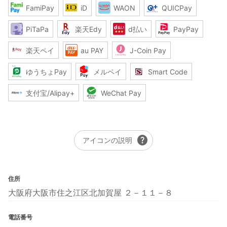
FamiPay
iD
WAON
QUICPay
PiTaPa
楽天Edy
d払い
PayPay
楽天ペイ
au PAY
J-Coin Pay
ゆうちょPay
メルペイ
Smart Code
支付宝/Alipay+
WeChat Pay
help
アイコンの説明
住所
大阪府大阪市住之江区北加賀屋 ２－１１－８
電話番号