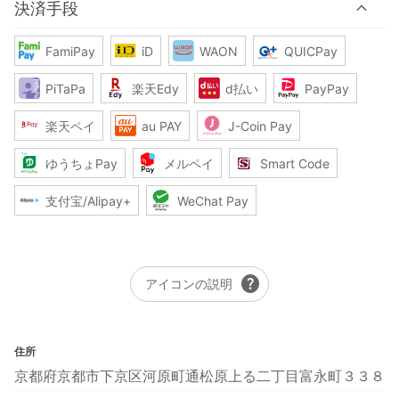
決済手段
FamiPay
iD
WAON
QUICPay
PiTaPa
楽天Edy
d払い
PayPay
楽天ペイ
au PAY
J-Coin Pay
ゆうちょPay
メルペイ
Smart Code
支付宝/Alipay+
WeChat Pay
help
アイコンの説明
住所
京都府京都市下京区河原町通松原上る二丁目富永町３３８