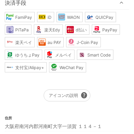
決済手段
FamiPay
iD
WAON
QUICPay
PiTaPa
楽天Edy
d払い
PayPay
楽天ペイ
au PAY
J-Coin Pay
ゆうちょPay
メルペイ
Smart Code
支付宝/Alipay+
WeChat Pay
help
アイコンの説明
住所
大阪府南河内郡河南町大字一須賀 １１４－１