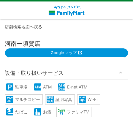
店舗検索地図へ戻る
河南一須賀店
Google マップ
設備・取り扱いサービス
駐車場
ATM
E-net ATM
マルチコピー
証明写真
Wi-Fi
たばこ
お酒
ファミマTV