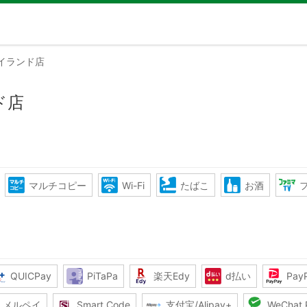
イランド店
ド店
マルチコピー
Wi-Fi
たばこ
お酒
QUICPay
PiTaPa
楽天Edy
d払い
Pay
メルペイ
Smart Code
支付宝/Alipay+
WeChat 