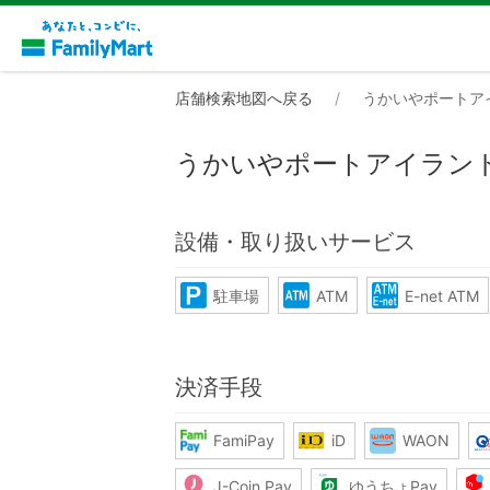
店舗検索地図へ戻る
うかいやポートア
うかいやポートアイラン
設備・取り扱いサービス
駐車場
ATM
E-net ATM
決済手段
FamiPay
iD
WAON
J-Coin Pay
ゆうちょPay