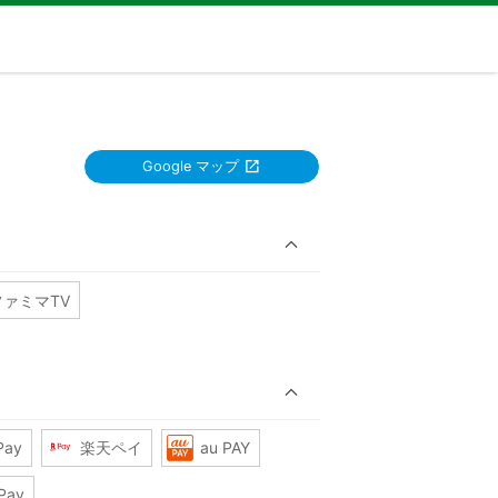
Google マップ
ファミマTV
Pay
楽天ペイ
au PAY
Pay