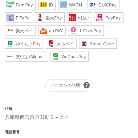
FamiPay
iD
WAON
QUICPay
PiTaPa
楽天Edy
d払い
PayPay
楽天ペイ
au PAY
J-Coin Pay
ゆうちょPay
メルペイ
Smart Code
支付宝/Alipay+
WeChat Pay
help
アイコンの説明
住所
兵庫県西宮市戸田町５－２４
電話番号