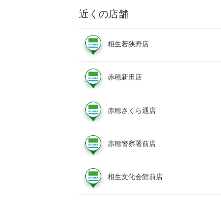
近くの店舗
相生若狭野店
赤穂新田店
赤穂さくら通店
赤穂警察署前店
相生文化会館前店