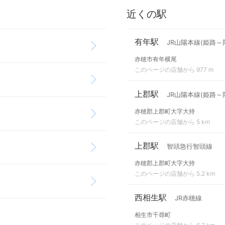
近くの駅
有年駅
JR山陽本線(姫路～
赤穂市有年横尾
このページの店舗から 977 m
上郡駅
JR山陽本線(姫路～
赤穂郡上郡町大字大持
このページの店舗から 5 km
上郡駅
智頭急行智頭線
赤穂郡上郡町大字大持
このページの店舗から 5.2 km
西相生駅
JR赤穂線
相生市千尋町