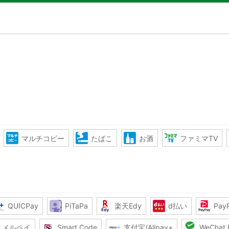
マルチコピー
たばこ
お酒
ファミマTV
QUICPay
PiTaPa
楽天Edy
d払い
Pay
メルペイ
Smart Code
支付宝/Alipay+
WeChat 