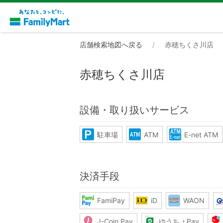
店舗検索地図へ戻る
赤穂ちくさ川店
赤穂ちくさ川店
設備・取り扱いサービス
駐車場
ATM
E-net ATM
決済手段
FamiPay
iD
WAON
J-Coin Pay
ゆうちょPay