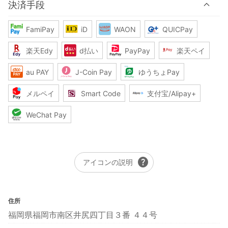
決済手段
FamiPay
iD
WAON
QUICPay
楽天Edy
d払い
PayPay
楽天ペイ
au PAY
J-Coin Pay
ゆうちょPay
メルペイ
Smart Code
支付宝/Alipay+
WeChat Pay
help
アイコンの説明
住所
福岡県福岡市南区井尻四丁目３番 ４４号