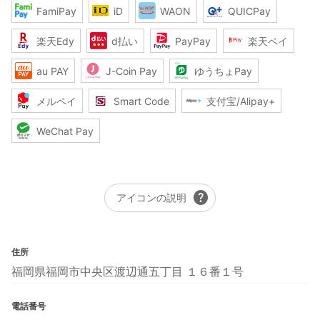
FamiPay
iD
WAON
QUICPay
楽天Edy
d払い
PayPay
楽天ペイ
au PAY
J-Coin Pay
ゆうちょPay
メルペイ
Smart Code
支付宝/Alipay+
WeChat Pay
help
アイコンの説明
住所
福岡県福岡市中央区渡辺通五丁目 １６番１号
電話番号