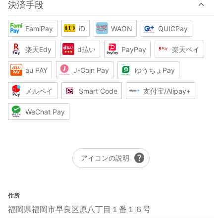
決済手段
FamiPay
iD
WAON
QUICPay
楽天Edy
d払い
PayPay
楽天ペイ
au PAY
J-Coin Pay
ゆうちょPay
メルペイ
Smart Code
支付宝/Alipay+
WeChat Pay
help
アイコンの説明
住所
福岡県福岡市早良区原八丁目１番１６号