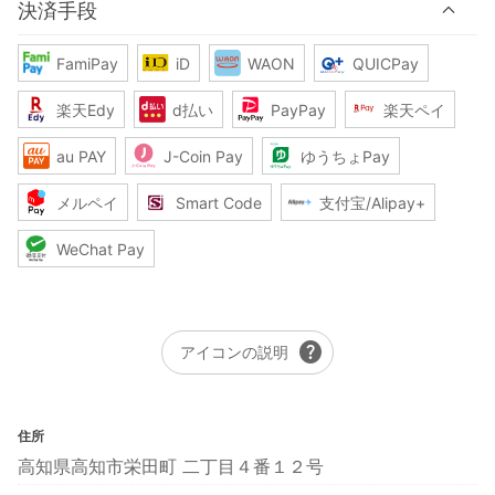
決済手段
FamiPay
iD
WAON
QUICPay
楽天Edy
d払い
PayPay
楽天ペイ
au PAY
J-Coin Pay
ゆうちょPay
メルペイ
Smart Code
支付宝/Alipay+
WeChat Pay
help
アイコンの説明
住所
高知県高知市栄田町 二丁目４番１２号