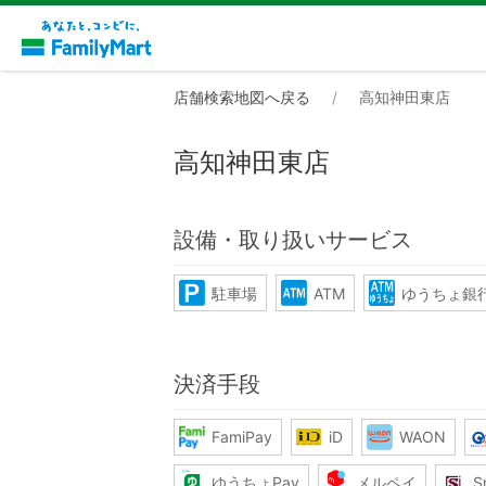
店舗検索地図へ戻る
高知神田東店
高知神田東店
設備・取り扱いサービス
駐車場
ATM
ゆうちょ銀行
決済手段
FamiPay
iD
WAON
ゆうちょPay
メルペイ
S