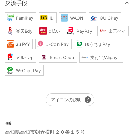
決済手段
FamiPay
iD
WAON
QUICPay
楽天Edy
d払い
PayPay
楽天ペイ
au PAY
J-Coin Pay
ゆうちょPay
メルペイ
Smart Code
支付宝/Alipay+
WeChat Pay
help
アイコンの説明
住所
高知県高知市朝倉横町２０番１５号