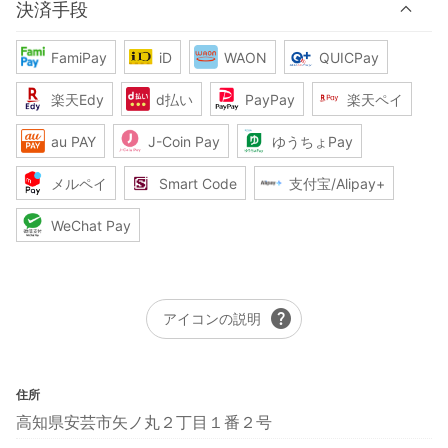
決済手段
FamiPay
iD
WAON
QUICPay
楽天Edy
d払い
PayPay
楽天ペイ
au PAY
J-Coin Pay
ゆうちょPay
メルペイ
Smart Code
支付宝/Alipay+
WeChat Pay
help
アイコンの説明
住所
高知県安芸市矢ノ丸２丁目１番２号