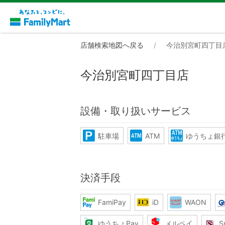
店舗検索地図へ戻る
今治別宮町四丁目
今治別宮町四丁目店
設備・取り扱いサービス
駐車場
ATM
ゆうちょ銀行
決済手段
FamiPay
iD
WAON
ゆうちょPay
メルペイ
S