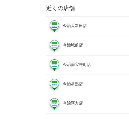
近くの店舗
今治大新田店
今治城前店
今治南宝来町店
今治常盤店
今治阿方店