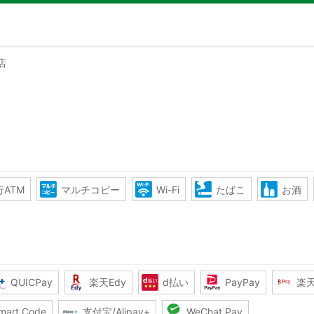
店
ATM
マルチコピー
Wi-Fi
たばこ
お酒
QUICPay
楽天Edy
d払い
PayPay
楽
mart Code
支付宝/Alipay+
WeChat Pay