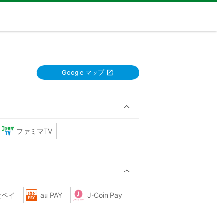
Google マップ
ファミマTV
天ペイ
au PAY
J-Coin Pay