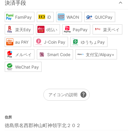
決済手段
FamiPay
iD
WAON
QUICPay
楽天Edy
d払い
PayPay
楽天ペイ
au PAY
J-Coin Pay
ゆうちょPay
メルペイ
Smart Code
支付宝/Alipay+
WeChat Pay
help
アイコンの説明
住所
徳島県名西郡神山町神領字北２０２