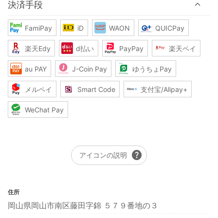
決済手段
FamiPay
iD
WAON
QUICPay
楽天Edy
d払い
PayPay
楽天ペイ
au PAY
J-Coin Pay
ゆうちょPay
メルペイ
Smart Code
支付宝/Alipay+
WeChat Pay
help
アイコンの説明
住所
岡山県岡山市南区藤田字錦 ５７９番地の３