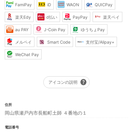
FamiPay
iD
WAON
QUICPay
楽天Edy
d払い
PayPay
楽天ペイ
au PAY
J-Coin Pay
ゆうちょPay
メルペイ
Smart Code
支付宝/Alipay+
WeChat Pay
help
アイコンの説明
住所
岡山県瀬戸内市長船町土師 ４番地の１
電話番号