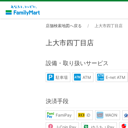
店舗検索地図へ戻る
上大市四丁目店
上大市四丁目店
設備・取り扱いサービス
駐車場
ATM
E-net ATM
決済手段
FamiPay
iD
WAON
J-Coin Pay
ゆうちょPay