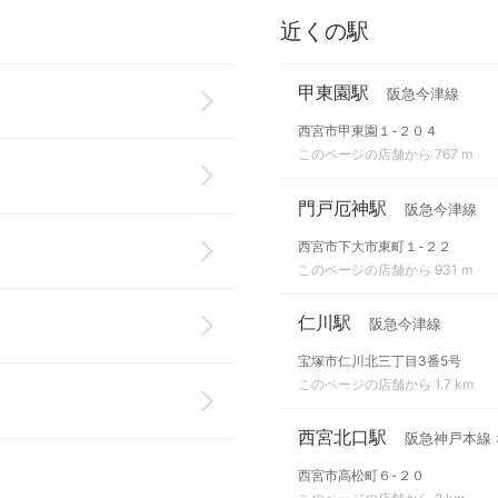
近くの駅
甲東園駅
阪急今津線
西宮市甲東園１-２０４
このページの店舗から 767 m
門戸厄神駅
阪急今津線
西宮市下大市東町１-２２
このページの店舗から 931 m
仁川駅
阪急今津線
宝塚市仁川北三丁目3番5号
このページの店舗から 1.7 km
西宮北口駅
阪急神戸本線 
西宮市高松町６-２０