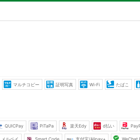
マルチコピー
証明写真
Wi-Fi
たばこ
QUICPay
PiTaPa
楽天Edy
d払い
Pay
メルペイ
Smart Code
支付宝/Alipay+
WeChat 