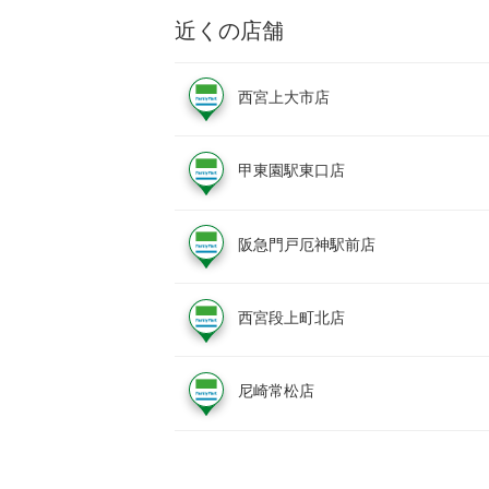
近くの店舗
西宮上大市店
甲東園駅東口店
阪急門戸厄神駅前店
西宮段上町北店
尼崎常松店